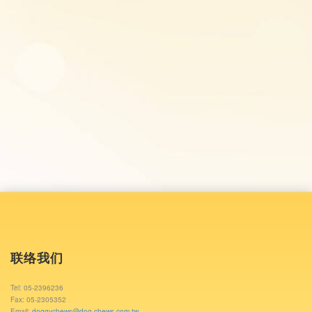
联络我们
Tel: 05-2396236
Fax: 05-2305352
Email:
doggychews@dog-chews.com.tw